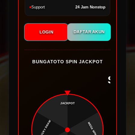
Support
24 Jam Nonstop
DAFTAR AKUN
LOGIN
BUNGATOTO SPIN JACKPOT
SLOT
JACKPOT
LUCKY DRAW
MEGA WIN