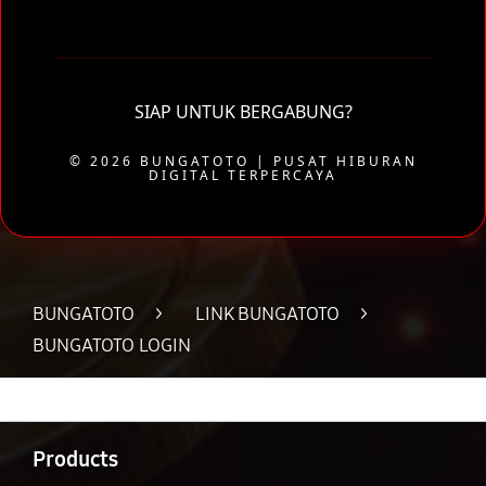
SIAP UNTUK BERGABUNG?
© 2026 BUNGATOTO | PUSAT HIBURAN
DIGITAL TERPERCAYA
BUNGATOTO
>
LINK BUNGATOTO
>
BUNGATOTO LOGIN
Buka
Footer Navigation
Products