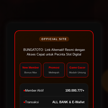
OFFICIAL SITE
BUNGATOTO: Link Alternatif Resmi dengan
Akses Cepat untuk Pecinta Slot Digital
New Member
Promosi
Game Gacor
Bonus Max
Melimpah
Mudah Untung
Member Aktif
100.000.777+
Transaksi
ALL BANK & E-Wallet