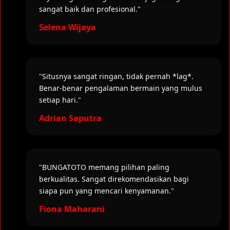
sangat baik dan profesional."
Selena Wijaya
"Situsnya sangat ringan, tidak pernah *lag*.
Benar-benar pengalaman bermain yang mulus
setiap hari."
Adrian Saputra
"BUNGATOTO memang pilihan paling
berkualitas. Sangat direkomendasikan bagi
siapa pun yang mencari kenyamanan."
Fiona Maharani