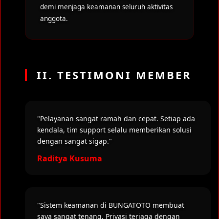
demi menjaga keamanan seluruh aktivitas
anggota.
II. TESTIMONI MEMBER
"Pelayanan sangat ramah dan cepat. Setiap ada
kendala, tim support selalu memberikan solusi
dengan sangat sigap."
Raditya Kusuma
"Sistem keamanan di BUNGATOTO membuat
saya sangat tenang. Privasi terjaga dengan